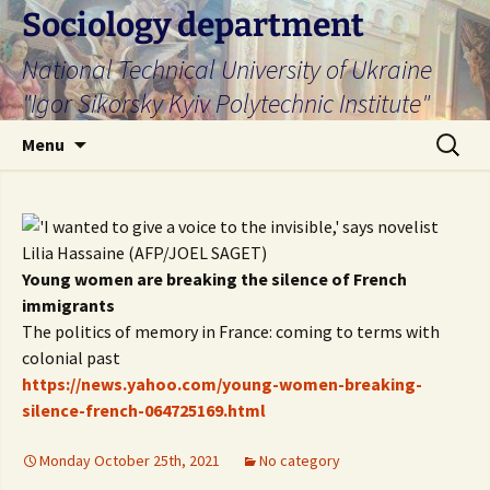
Skip
Sociology department
to
National Technical University of Ukraine
content
"Igor Sikorsky Kyiv Polytechnic Institute"
Search
Menu
for:
Young women are breaking the silence of French
immigrants
The politics of memory in France: coming to terms with
colonial past
https://news.yahoo.com/young-women-breaking-
silence-french-064725169.html
Monday October 25th, 2021
No category