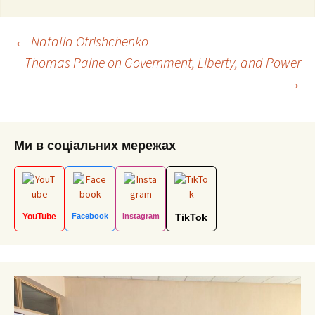
Post
←
Natalia Otrishchenko
Thomas Paine on Government, Liberty, and Power
→
navigation
Ми в соціальних мережах
YouTube
Facebook
Instagram
TikTok