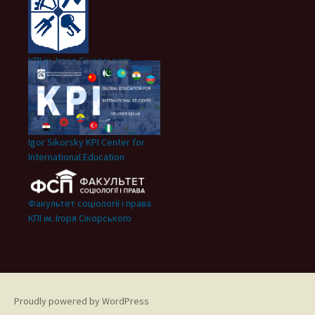
КПІ ім. Ігоря Сікорського
Igor Sikorsky KPI Center for
International Education
Факультет соціології і права
КПІ ім. Ігоря Сікорського
Proudly powered by WordPress