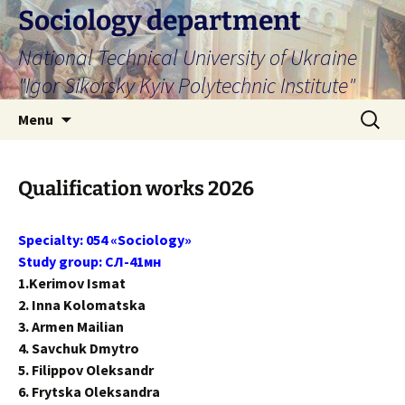
Skip
Sociology department
to
National Technical University of Ukraine
content
"Igor Sikorsky Kyiv Polytechnic Institute"
Search
Menu
for:
Qualification works 2026
Specialty: 054 «Sociology»
Study group: СЛ-41мн
1.Kerimov Ismat
2. Inna Kolomatska
3. Armen Mailian
4. Savchuk Dmytro
5. Filippov Oleksandr
6. Frytska Oleksandra