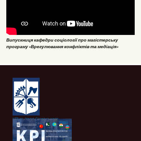
Випускниця кафедри соціології про магістерську
програму «Врегулювання конфліктів та медіація»
КПІ ім. Ігоря Сікорського