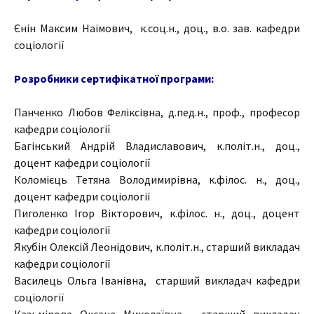
Єнін Максим Наімович, к.соц.н., доц., в.о. зав. кафедри
соціології
Розробники сертифікатної програми:
Панченко Любов Феліксівна, д.пед.н., проф., професор
кафедри соціології
Багінський Андрій Владиславович, к.політ.н., доц.,
доцент кафедри соціології
Коломієць Тетяна Володимирівна, к.філос. н., доц.,
доцент кафедри соціології
Пиголенко Ігор Вікторович, к.філос. н., доц., доцент
кафедри соціології
Якубін Олексій Леонідович, к.політ.н., старший викладач
кафедри соціології
Василець Ольга Іванівна, старший викладач кафедри
соціології