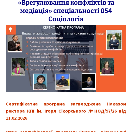
«Врегулювання конфліктів та
медіація»
спеціальності 054
Соціологія
Сертифікатна програма затверджена Наказом
ректора КПІ ім. Ігоря Сікорського №НОД/97/26 від
11.02.2026