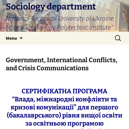
Skip
Sociology department
to
National Technical University of Ukraine
content
"Igor Sikorsky Kyiv Polytechnic Institute"
Search
Menu
for:
Government, International Conflicts,
and Crisis Communications
СЕРТИФІКАТНА ПРОГРАМА
“
Влада, міжнародні конфлікти та
кризові комунікації
”
для першого
(бакалаврського) рівня вищої освіти
за освітньою програмою