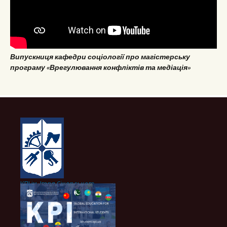
Випускниця кафедри соціології про магістерську
програму «Врегулювання конфліктів та медіація»
КПІ ім. Ігоря Сікорського