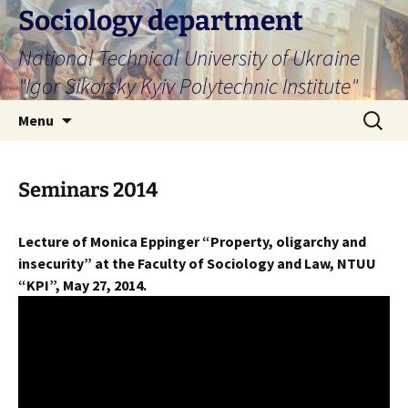
Skip
Sociology department
to
National Technical University of Ukraine
content
"Igor Sikorsky Kyiv Polytechnic Institute"
Search
Menu
for:
Seminars 2014
Lecture of Monica Eppinger “Property, oligarchy and
insecurity” at the Faculty of Sociology and Law, NTUU
“KPI”, May 27, 2014.