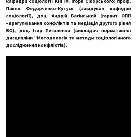
кафедри соціології КПІ ім. Ігоря Сікорського: проф.
Павло Федорченко-Кутуєв (завідувач кафедри
соціології), доц. Андрій Багінський (гарант ОПП
«Врегулювання конфліктів та медіація другого рівня
ВО), доц. Ігор Пиголенко (викладач нормативної
дисципліни “Методологія та методи соціологічного
дослідження конфліктів).