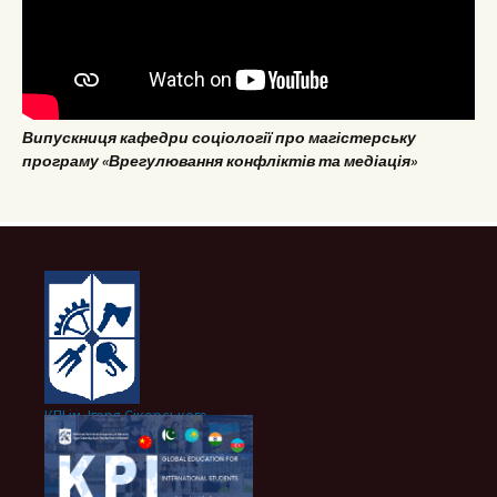
Випускниця кафедри соціології про магістерську
програму «Врегулювання конфліктів та медіація»
КПІ ім. Ігоря Сікорського