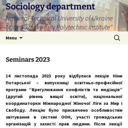
Skip
Sociology department
to
National Technical University of Ukraine
content
"Igor Sikorsky Kyiv Polytechnic Institute"
Search
Menu
for:
Seminars 2023
14 листопада 2023 року відбулася лекція Ніни
Потарської – випускниці освітньо-професійної
програми “Врегулювання конфліктів та медіація”
(другий рівень вищої освіти), національної
координаторки Міжнародної Жіночої Ліги за Мир і
Свободу. Лекцію було присвячено особливостям
звітування в системі ООН, участі громадських
організацій у захисті прав людини. Після лекції