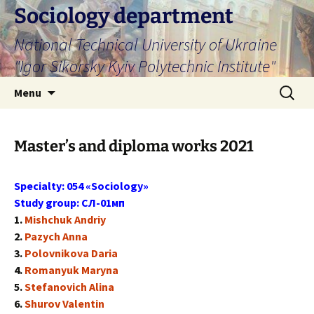
Skip
Sociology department
to
National Technical University of Ukraine
content
"Igor Sikorsky Kyiv Polytechnic Institute"
Search
Menu
for:
Master’s and diploma works 2021
Specialty: 054 «Sociology»
Study group: СЛ-01мп
1.
Mishchuk Andriy
2.
Pazych Anna
3.
Polovnikova Daria
4.
Romanyuk Maryna
5.
Stefanovich Alina
6.
Shurov Valentin