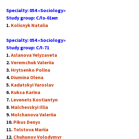
Specialty: 054 «Sociology»
Study group: СЛз-01мп
1.
Kolisnyk Natalia
Specialty: 054 «Sociology»
Study group: СЛ-71
1.
Aslanova Yelyzaveta
2.
Veremchuk Valeriia
3.
Hrytsenko Polina
4.
Diumina Olena
5.
Kadatskyi Yaroslav
6.
Kuksa Karina
7.
Levenets Kostiantyn
8.
Malchevskyi Illia
9.
Molchanova Valeriia
10.
Pikus Denys
11.
Tolstova Mariia
12.
Chuhunov Volodymyr