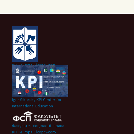
КПІ ім. Ігоря Сікорського
Igor Sikorsky KPI Center for
International Education
Факультет соціології і права
КПІ ім. Ігоря Сікорського