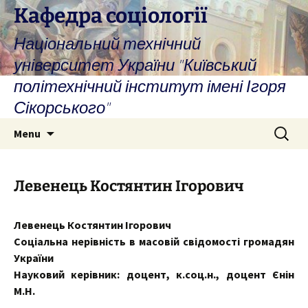
Skip
Кафедра соціології
to
Національний технічний
content
університет України "Київський
політехнічний інститут імені Ігоря
Сікорського"
Search
Menu
for:
Левенець Костянтин Ігорович
Левенець Костянтин Ігорович
Соціальна нерівність в масовій свідомості громадян
України
Науковий керівник: доцент, к.соц.н., доцент Єнін
М.Н.