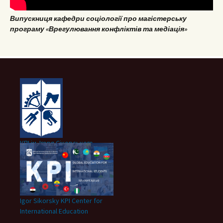
Випускниця кафедри соціології про магістерську
програму «Врегулювання конфліктів та медіація»
КПІ ім. Ігоря Сікорського
Igor Sikorsky KPI Center for
International Education