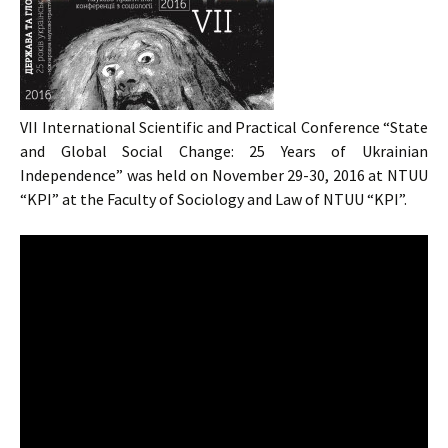
VII International Scientific and Practical Conference “State
and Global Social Change: 25 Years of Ukrainian
Independence” was held on November 29-30, 2016 at NTUU
“KPI” at the Faculty of Sociology and Law of NTUU “KPI”.