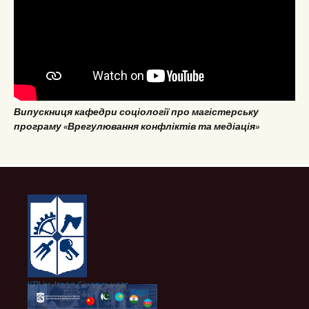
Випускниця кафедри соціології про магістерську
програму «Врегулювання конфліктів та медіація»
КПІ ім. Ігоря Сікорського