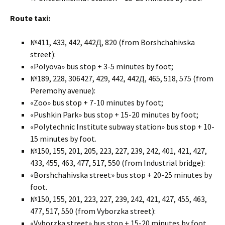
Route taxi:
№411, 433, 442, 442Д, 820 (from Borshchahivska
street):
«Polyova» bus stop + 3-5 minutes by foot;
№189, 228, 306427, 429, 442, 442Д, 465, 518, 575 (from
Peremohy avenue):
«Zoo» bus stop + 7-10 minutes by foot;
«Pushkin Park» bus stop + 15-20 minutes by foot;
«Polytechnic Institute subway station» bus stop + 10-
15 minutes by foot.
№150, 155, 201, 205, 223, 227, 239, 242, 401, 421, 427,
433, 455, 463, 477, 517, 550 (from Industrial bridge):
«Borshchahivska street» bus stop + 20-25 minutes by
foot.
№150, 155, 201, 223, 227, 239, 242, 421, 427, 455, 463,
477, 517, 550 (from Vyborzka street):
«Vyborzka street» bus stop + 15-20 minutes by foot.