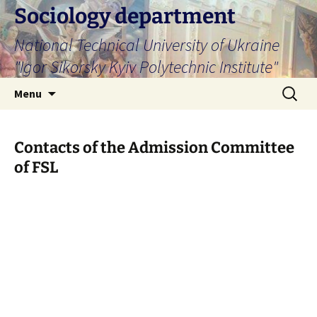
Skip
Sociology department
to
National Technical University of Ukraine
content
"Igor Sikorsky Kyiv Polytechnic Institute"
Search
Menu
for:
Contacts of the Admission Committee
of FSL