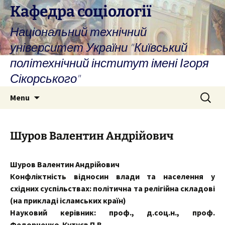
Skip
Кафедра соціології
to
Національний технічний
content
університет України "Київський
політехнічний інститут імені Ігоря
Сікорського"
Search
Menu
for:
Шуров Валентин Андрійович
Шуров Валентин Андрійович
Конфліктність відносин влади та населення у
східних суспільствах: політична та релігійна складові
(на прикладі ісламських країн)
Науковий керівник: проф., д.соц.н., проф.
Федорченко-Кутуєв П.В.