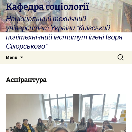
Skip
Кафедра соціології
to
Національний технічний
content
університет України "Київський
політехнічний інститут імені Ігоря
Сікорського"
Search
Menu
for:
Аспірантура