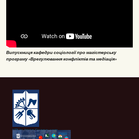
Випускниця кафедри соціології про магістерську
програму «Врегулювання конфліктів та медіація»
КПІ ім. Ігоря Сікорського