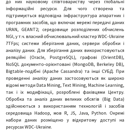
до них науковому співтовариству через глобальні
інформаційні ресурси. Для чого створена та
підтримується відповідна інфраструктура апаратних і
програмних засобів, що включає мережі передачі даних
URAN, GEANT2; середовище розподілених обчислень
NGI, у т.ч. власний обчислювальний кластер WDC-Ukraine
7TFps; системи зберігання даних, сервери обробки і
аналізу даних. Для зберігання даних використовуються
реляційні (Oracle, PostgreSQL), графові (OrientDB),
NoSQL документо-орієнтовані (MongoDB, Berkeley DB),
Bigtable-подібні (Apache Cassandra) та інші СУБД. При
проведенні аналізу даних застосовуються як широко
відомі методи Data Mining, Text Mining, Machine Learning,
так і їх модифікації, розроблені фахівцями Центру.
Обробка та аналіз даних великих обсягів (Big Data)
здійснюються з використанням технологій і засобів
середовища Hadoop, мов R, JS, Java, Python. Окремі
набори даних розміщено у відкритому доступі на
ресурсах WDC-Ukraine.