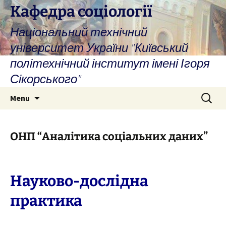
Skip
Кафедра соціології
to
Національний технічний
content
університет України "Київський
політехнічний інститут імені Ігоря
Сікорського"
Search
Menu
for:
ОНП “Аналітика соціальних даних”
Науково-дослідна
практика