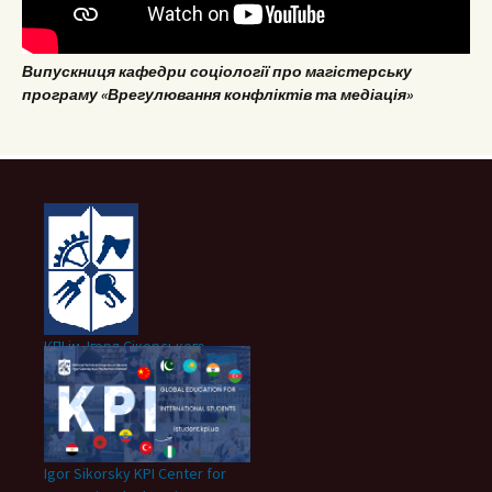
Випускниця кафедри соціології про магістерську
програму «Врегулювання конфліктів та медіація»
КПІ ім. Ігоря Сікорського
Igor Sikorsky KPI Center for