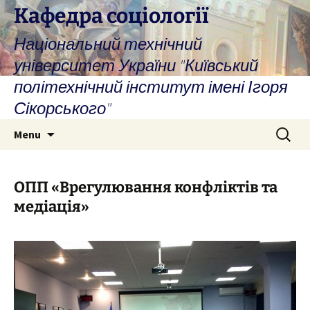
Skip
Кафедра соціології
to
Національний технічний
content
університет України "Київський
політехнічний інститут імені Ігоря
Сікорського"
Search
Menu
for:
ОПП «Врегулювання конфліктів та
медіація»