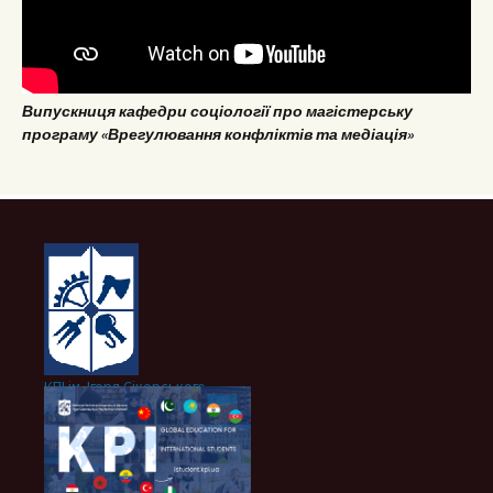
Випускниця кафедри соціології про магістерську
програму «Врегулювання конфліктів та медіація»
КПІ ім. Ігоря Сікорського