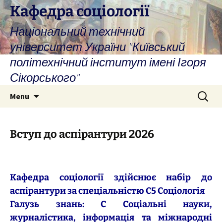
Skip
Кафедра соціології
to
Національний технічний
content
університет України "Київський
політехнічний інститут імені Ігоря
Сікорського"
Search
Menu
for:
Вступ до аспірантури 2026
Кафедра соціології здійснює набір до
аспірантури за спеціальністю C5 Соціологія
Галузь знань: С Соціальні науки,
журналістика, інформація та міжнародні