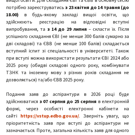
вищої освіти. Для складання ЄВІ та ЄВВ в основну сесію
потрібно зареєструватись
з 23 квітня до 14 травня (до
18.00)
в будь-якому закладі вищої освіти, що
здійснюють реєстрацію на відповідні вступні
випробування, та
з 14 до 29 липня
– скласти їх. Після
успішного складання ЄВІ (не менше 300 балів сумарно за
дві складові) та ЄВВ (не менше 100 балів) складається
вступний іспит зі спеціальності в університеті. Також
при вступі можна використати результати ЄВІ 2024 або
2025 року (обидві складові одного року, комбінувати
ТЗНК та іноземну мову з різних років складання не
дозволяється) та/або ЄВВ 2025 року.
Подання заяв до аспірантури в 2026 році буде
здійснюватися
з 07 серпня до 25 серпня
в електронній
формі, через особисті електронні кабінети на
сайті
https://vstup.edbo.gov.ua/
. Зверніть увагу, що
пріоритетність заяв при вступі до аспірантури не
зазначається. Проте, загальна кількість заяв для одного