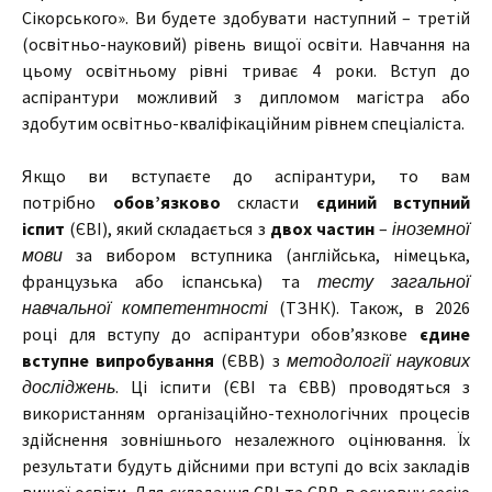
Сікорського». Ви будете здобувати наступний – третій
(освітньо-науковий) рівень вищої освіти. Навчання на
цьому освітньому рівні триває 4 роки. Вступ до
аспірантури можливий з дипломом магістра або
здобутим освітньо-кваліфікаційним рівнем спеціаліста.
Якщо ви вступаєте до аспірантури, то вам
потрібно
обов’язково
скласти
єдиний вступний
іспит
(ЄВІ), який складається з
двох частин
–
іноземної
мови
за вибором вступника (англійська, німецька,
французька або іспанська) та
тесту загальної
навчальної компетентності
(ТЗНК). Також, в 2026
році для вступу до аспірантури обов’язкове
єдине
вступне випробування
(ЄВВ) з
методології наукових
досліджень
. Ці іспити (ЄВІ та ЄВВ) проводяться з
використанням організаційно-технологічних процесів
здійснення зовнішнього незалежного оцінювання. Їх
результати будуть дійсними при вступі до всіх закладів