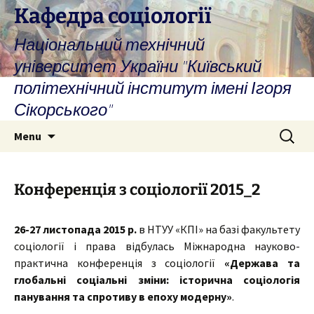
Skip
Кафедра соціології
to
Національний технічний
content
університет України "Київський
політехнічний інститут імені Ігоря
Сікорського"
Search
Menu
for:
Конференція з соціології 2015_2
26-27 листопада 2015 р.
в НТУУ «КПІ» на базі факультету
соціології і права відбулась
Міжнародна науково-
практична конференція з соціології
«Держава та
глобальні соціальні зміни: історична соціологія
панування та спротиву в епоху модерну»
.