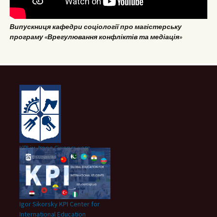
Випускниця кафедри соціології про магістерську
програму «Врегулювання конфліктів та медіація»
КПІ ім. Ігоря Сікорського
Igor Sikorsky KPI Center for
International Education