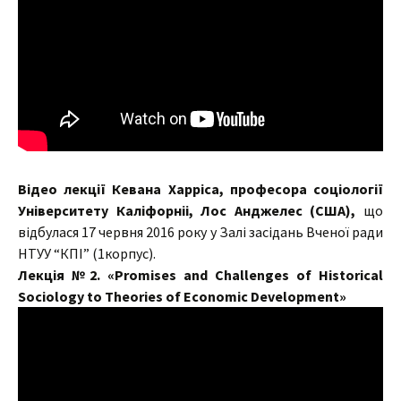
Відео
лекції К
евана Харріса,
професора соціології
Університету Каліфорніі, Лос Анджелес (США),
що
відбулася 17 червня 2016 року у Залі засідань Вченої ради
НТУУ “КПІ” (1корпус).
Лекція №2. «Promises and Challenges of Historical
Sociology to Theories of Economic Development»