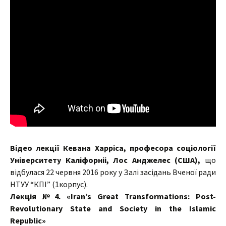
Відео
лекції К
евана Харріса,
професора соціології
Університету Каліфорніі, Лос Анджелес (США),
що
відбулася 22 червня 2016 року у Залі засідань Вченої ради
НТУУ “КПІ” (1корпус).
Лекція №4. «Iran’s Great Transformations: Post-
Revolutionary State and Society in the Islamic
Republic»