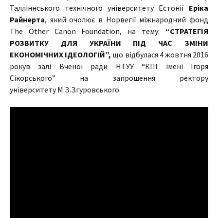
Талліннського технічного університету Естонії
Еріка
Райнерта
, який очолює в Норвегії міжнародний фонд
The Other Canon Foundation, на тему:
“СТРАТЕГІЯ
РОЗВИТКУ ДЛЯ УКРАЇНИ ПІД ЧАС ЗМІНИ
ЕКОНОМІЧНИХ ІДЕОЛОГІЙ”,
що відбулася 4 жовтня 2016
рокув залі Вченої ради НТУУ “КПІ імені Ігоря
Сікорського” на запрошення ректору
університету М.З.Згуровського.