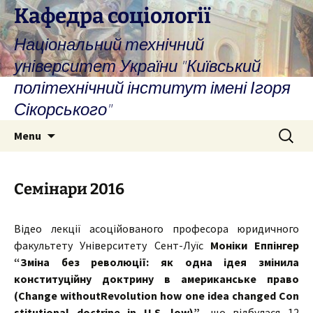
Skip
Кафедра соціології
to
Національний технічний
content
університет України "Київський
політехнічний інститут імені Ігоря
Сікорського"
Search
Menu
for:
Семінари 2016
Відео лекції асоційованого професора
юридичного
факультету Університету Сент-Луїс
Моніки Еппінгер
“Зміна без революції: як одна ідея змінила
конституційну доктрину в американське право
(Change withoutRevolution how one idea changed Con
stitutional doctrine in U.S. low)”
, що відбулася 12