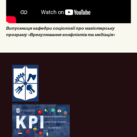
Випускниця кафедри соціології про магістерську
програму «Врегулювання конфліктів та медіація»
КПІ ім. Ігоря Сікорського