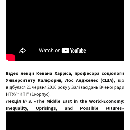
Відео
лекції К
евана Харріса,
професора соціології
Університету Каліфорніі, Лос Анджелес (США),
що
відбулася 21 червня 2016 року у Залі засідань Вченої ради
НТУУ “КПІ” (1корпус).
Лекція №3. «The Middle East in the World-Economy:
Inequality, Uprisings, and Possible Futures»