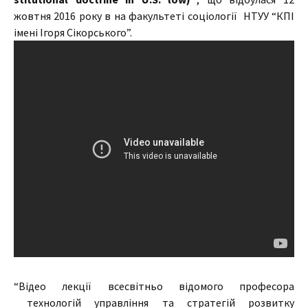
жовтня 2016 року в на факультеті соціології НТУУ “КПІ
імені Ігоря Сікорського”.
“Відео лекції всесвітньо відомого професора
технологій управління та стратегій розвитку