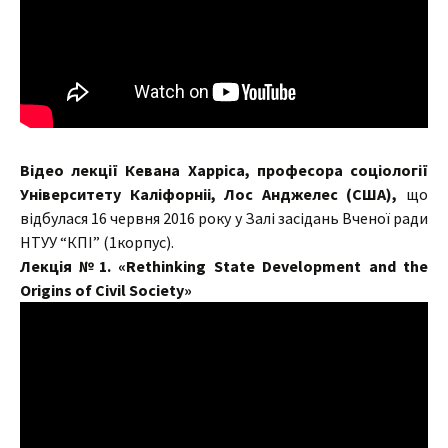
Відео
лекції К
евана Харріса,
професора соціології
Університету Каліфорніі, Лос Анджелес (США),
що
відбулася 16 червня 2016 року у Залі засідань Вченої ради
НТУУ “КПІ” (1корпус).
Лекція №1. «Rethinking State Development and the
Origins of Civil Society»