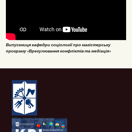
Випускниця кафедри соціології про магістерську
програму «Врегулювання конфліктів та медіація»
КПІ ім. Ігоря Сікорського