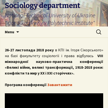
Skip
Sociology department
to
National Technical University of Ukraine
content
"Igor Sikorsky Kyiv Polytechnic Institute"
Search
Menu
for:
26-27 листопада 2018 року
в КПІ ім. Ігоря Сікорського»
на базі факультету соціології і права відбулась
VIІІ
міжнародної науково-практична конференції
«Великі війни, великі трансформації, 1918-2018 роки:
конфлікти та мир у ХХ і ХХІ сторіччях».
Програма конференції
Завантажити