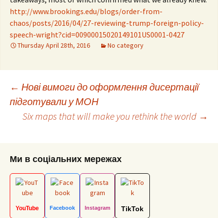
http://www.brookings.edu/blogs/order-from-
chaos/posts/2016/04/27-reviewing-trump-foreign-policy-
speech-wright?cid=00900015020149101US0001-0427
Thursday April 28th, 2016
No category
Post
←
Нові вимоги до оформлення дисертації
підготували у МОН
Six maps that will make you rethink the world
→
navigation
Ми в соціальних мережах
YouTube
Facebook
Instagram
TikTok