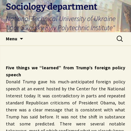
Skip
Sociology department
to
National Technical University of Ukraine
content
"Igor Sikorsky Kyiv Polytechnic Institute"
Search
Menu
for:
Five things we “learned” from Trump’s foreign policy
speech
Donald Trump gave his much-anticipated foreign policy
speech at an event hosted by the Center for the National
Interest today. It was contradictory in parts and repeated
standard Republican criticisms of President Obama, but
there was a clear message that is consistent with what
Trump has said before. It was not the shift in substance
that some predicted. There were several notable
takeaways, most of which confirmed what we already knew.