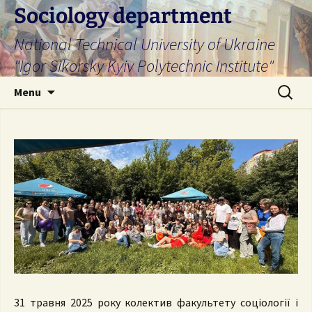
Skip
Sociology department
to
National Technical University of Ukraine
content
"Igor Sikorsky Kyiv Polytechnic Institute"
Search
Menu
for:
31 травня 2025 року колектив факультету соціології і