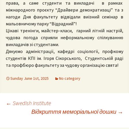
права, а саме студенти та викладачі в рамках
міжнародного проєкту “Драйвери демократизаці” та з
нагоди Дня факультету відвідали виїзний семінар в
мальовничому парку “Відрадний”!
Цікаві тренінги, майстер-класи, гарний літній настрій,
чудова погода сприяли неформальному спілкуванню
викладачів зі студентами.
Дякуємо адміністрації, кафедрі соціології, профкому
студентів КПІ ім. Ігоря Сікорського, Студентській раді
та профбюро факультету за чудову організацію свята!
Sunday June 1st, 2025
No category
Post
←
Swedish institute
Відкриття меморіальної дошки
→
navigation