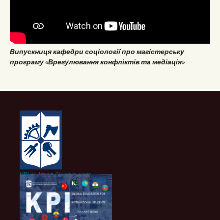
Випускниця кафедри соціології про магістерську
програму «Врегулювання конфліктів та медіація»
КПІ ім. Ігоря Сікорського