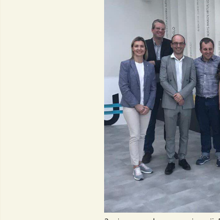
Контак
Положення про
комісі
кафедру
Профе
випус
День 