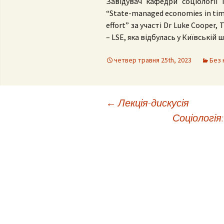
Завідувач кафедри соціології 
“State-managed economies in times
effort” за участі Dr Luke Cooper,
– LSE, яка відбулась у Київській 
четвер травня 25th, 2023
Без 
Post
←
Лекція-дискусія
Соціологія
navigation