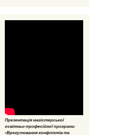
ОНП “Аналітика
соціальних даних”
ОПП «Врегулювання
конфліктів та медіація»
ОНП “Аналітика
соціальних даних”
Презентація магістерської
освітньо-професійної програми
«Врегулювання конфліктів та