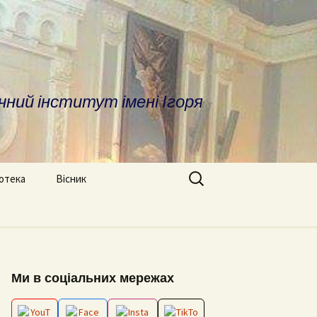
чний інститут імені Ігоря
Search
іотека
Вісник
for:
ратура
Про вісник
дичні матеріали
ОПП «Врегулювання
Вимоги до оформлення
конфліктів та медіація»
статей
сні посилання та
Ми в соціальних мережах
отека
ОНП “Аналітика
Редакційна колегія
соціальних даних”
іфікаційні роботи
Архів номерів