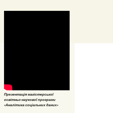
стерські та
омні роботи 2018
стерські та
омні роботи 2017
Презентація магістерської
ОПП «Врегулювання
освітньо-наукової програми
конфліктів та медіація»
«Аналітика соціальних даних»