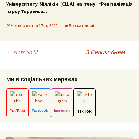
Університету Міллікін (США) на тему: «Ревіталізація
парку Торренса».
четвер квітня 17th, 2025
Без категорії
Post
←
Nathan M.
З Великоднем
→
navigation
Ми в соціальних мережах
YouTube
Facebook
Instagram
TikTok