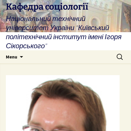
Skip
Кафедра соціології
to
Національний технічний
content
університет України "Київський
політехнічний інститут імені Ігоря
Сікорського"
Search
Menu
for: