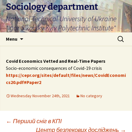
Skip
Sociology department
to
National Technical University of Ukraine
content
"Igor Sikorsky Kyiv Polytechnic Institute"
Search
Menu
for:
Covid Economics Vetted and Real-Time Papers
Socio-economic consequences of Covid-19 crisis
https://cepr.org/sites/default/files/news/CovidEconomi
cs20.pdf#Paper2
Wednesday November 24th, 2021
No category
Post
←
Перший сніг в КПІ
Центр безпекових досліджень
→