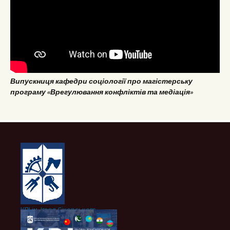
Випускниця кафедри соціології про магістерську
програму «Врегулювання конфліктів та медіація»
КПІ ім. Ігоря Сікорського