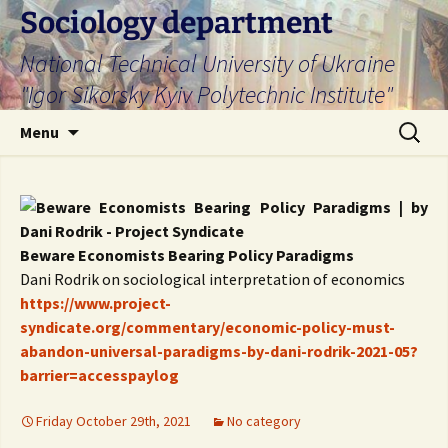
Skip
Sociology department
to
National Technical University of Ukraine
content
"Igor Sikorsky Kyiv Polytechnic Institute"
Search
Menu
for:
Beware Economists Bearing Policy Paradigms
Dani Rodrik on sociological interpretation of economics
https://www.project-
syndicate.org/commentary/economic-policy-must-
abandon-universal-paradigms-by-dani-rodrik-2021-05?
barrier=accesspaylog
Friday October 29th, 2021
No category