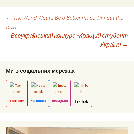
Post
←
The World Would Be a Better Place Without the
Rich
Всеукраїнський конкурс «Кращий студент
navigation
України
→
Ми в соціальних мережах
YouTube
Facebook
Instagram
TikTok