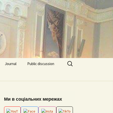
"
Search
Journal
Public discussion
for:
About journal
Requirements for
EPP “Conflict Regulation
Articles
and mediation”
ks and video
Ми в соціальних мережах
Editorial board
ESP “Social Data
Analitics”
ion works 2026
Archive