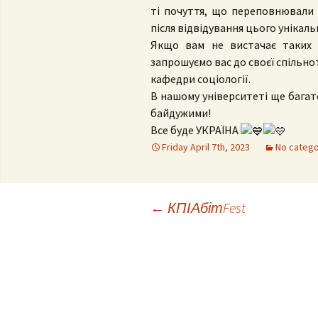
ті почуття, що переповнювали н
після відвідування цього унікаль
Якщо вам не вистачає таких 
запрошуємо вас до своєї спільно
кафедри соціології.
В нашому університеті ще багато
байдужими!
Все буде УКРАЇНА
Friday April 7th, 2023
No categ
Post
←
КПІАбітFest
navigation