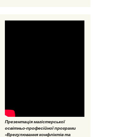
EPP “Conflict Regulation
and mediation”
ESP “Social Data
Analitics”
Презентація магістерської
освітньо-професійної програми
«Врегулювання конфліктів та