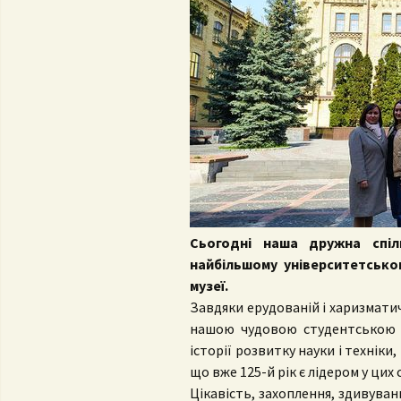
Con
University regulation
Adm
FS
Por
Reg
Da
Сьогодні наша дружна спіл
найбільшому університетсько
музеї.
Завдяки ерудованій і харизматич
нашою чудовою студентською 
історії розвитку науки і техніки,
що вже 125-й рік є лідером у цих 
Цікавість, захоплення, здивуван