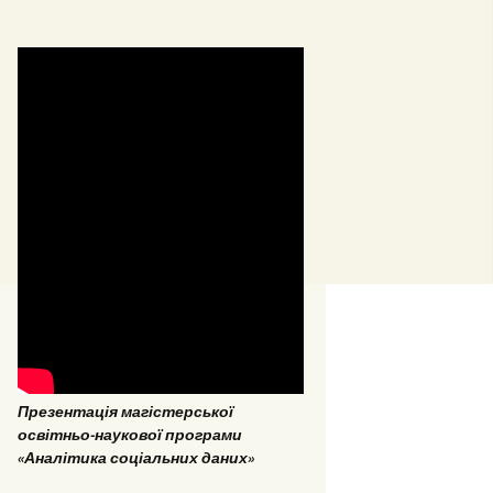
8
nd diploma
7
EPP “Conflict Regulation
Презентація магістерської
and mediation”
освітньо-наукової програми
«Аналітика соціальних даних»
ESP “Social Data
Analitics”