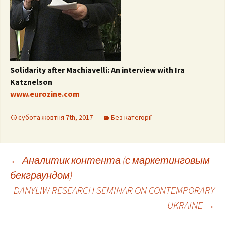
Solidarity after Machiavelli: An interview with Ira
Katznelson
www.eurozine.com
субота жовтня 7th, 2017
Без категорії
Post
←
Аналитик контента (с маркетинговым
бекграундом)
DANYLIW RESEARCH SEMINAR ON CONTEMPORARY
navigation
UKRAINE
→