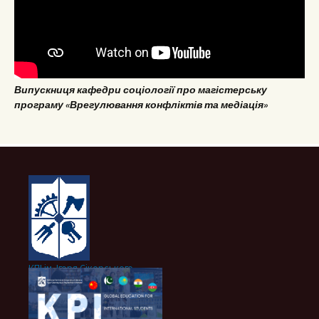
Випускниця кафедри соціології про магістерську
програму «Врегулювання конфліктів та медіація»
КПІ ім. Ігоря Сікорського