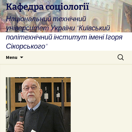
Skip
Кафедра соціології
to
Національний технічний
content
університет України "Київський
політехнічний інститут імені Ігоря
Сікорського"
Search
Menu
for: