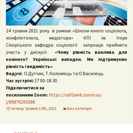
14 травня
2021 року
в рамках
«Школ
и
юного соціолога,
конфліктолога, медіатора» КПІ ім. Ігоря
Сікорського
кафедра соціології з
апрошує
прийняти
участь у дискусії
«
Чому рівність важлива для
кожного? Українські випадки. Ми підтримуємо
рівність і видимість
»
.
Ведучі:
О.Дутчак,
Т.Коломієць та О.Василець.
Час зустрічі:
17 00-18 30.
Підключитися
за
посиланням
Zoom:
https://us02web.zoom.us/
j/89876291088
четвер травня 13th, 2021
Без категорії