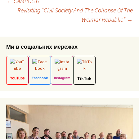
Post
←
CAMPUS 6
Revisiting “Civil Society And The Collapse Of The
Weimar Republic”
→
navigation
Ми в соціальних мережах
YouTube
Facebook
Instagram
TikTok