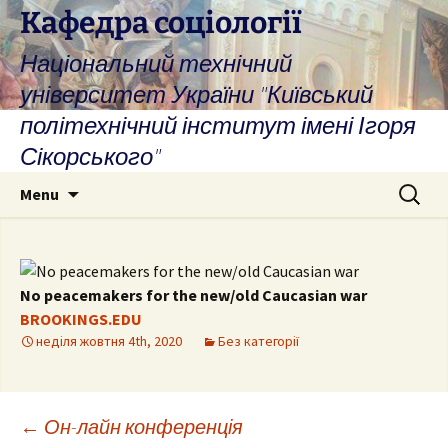
Skip
Кафедра соціології
to
Національний технічний
content
університет України "Київський
політехнічний інститут імені Ігоря
Сікорського"
Search
Menu
for:
No peacemakers for the new/old Caucasian war
BROOKINGS.EDU
неділя жовтня 4th, 2020
Без категорії
Post
←
Он-лайн конференція