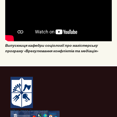
Випускниця кафедри соціології про магістерську
програму «Врегулювання конфліктів та медіація»
КПІ ім. Ігоря Сікорського