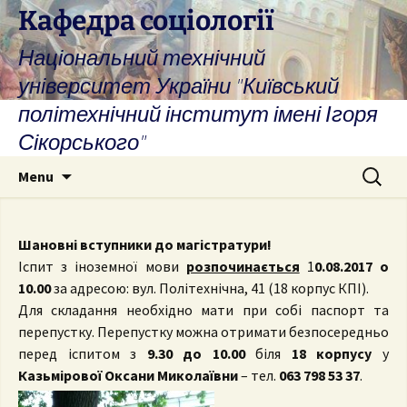
Skip
Кафедра соціології
to
Національний технічний
content
університет України "Київський
політехнічний інститут імені Ігоря
Сікорського"
Search
Menu
for:
Шановні вступники до магістратури!
Іспит з іноземної мови
розпочинається
1
0.08.2017 о
10.00
за адресою: вул. Політехнічна, 41 (18 корпус КПІ).
Для складання необхідно мати при собі паспорт та
перепустку. Перепустку можна отримати безпосередньо
перед іспитом з
9.30 до 10.00
біля
18 корпусу
у
Казьмірової Оксани Миколаївни
– тел.
063 798 53 37
.