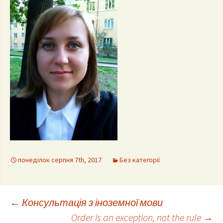
понеділок серпня 7th, 2017
Без категорії
Post
←
Консультація з іноземної мови
Order is an exception, not the rule
→