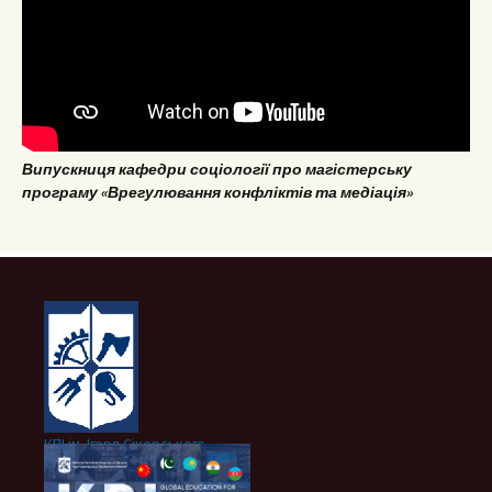
Випускниця кафедри соціології про магістерську
програму «Врегулювання конфліктів та медіація»
КПІ ім. Ігоря Сікорського