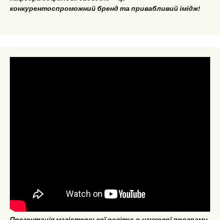
конкурентоспроможний бренд та привабливий імідж!
Презентація магістерської освітньо-наукової програми