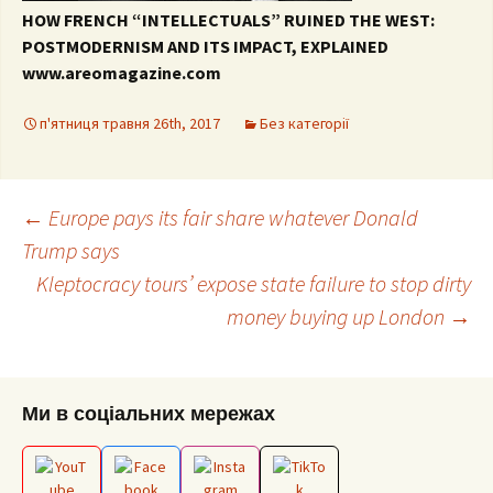
HOW FRENCH “INTELLECTUALS” RUINED THE WEST:
POSTMODERNISM AND ITS IMPACT, EXPLAINED
www.areomagazine.com
п'ятниця травня 26th, 2017
Без категорії
Post
←
Europe pays its fair share whatever Donald
Trump says
Kleptocracy tours’ expose state failure to stop dirty
navigation
money buying up London
→
Ми в соціальних мережах