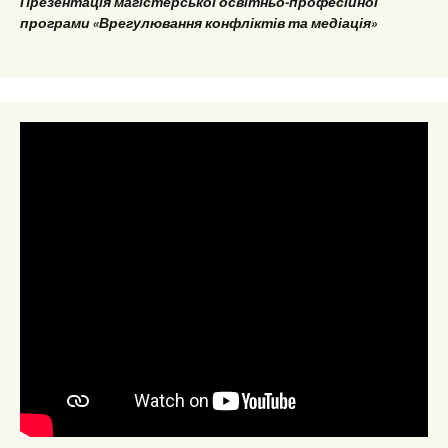
Презентація магістерської освітньо-професійної
програми «Врегулювання конфліктів та медіація»