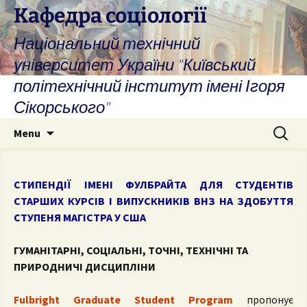
Skip
Кафедра соціології
to
Національний технічний
content
університет України "Київський
політехнічний інститут імені Ігоря
Сікорського"
Search
Menu
for:
СТИПЕНДІЇ ІМЕНІ ФУЛБРАЙТА
ДЛЯ СТУДЕНТІВ
СТАРШИХ КУРСІВ І ВИПУСКНИКІВ ВНЗ
НА ЗДОБУТТЯ
СТУПЕНЯ МАГІСТРА У США
ГУМАНІТАРНІ, СОЦІАЛЬНІ, ТОЧНІ, ТЕХНІЧНІ ТА
ПРИРОДНИЧІ ДИСЦИПЛІНИ
Fulbright Graduate Student Program
пропонує