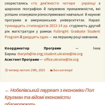
скористались
сто дев’яносто чотири українці
з
широкою географією й галузевою приналежністю, які
успішно опанували різноспрямовані навчальні й наукові
програми в американських університетах. Наразі
тринадцять стипендіатів 2013-14 рр.
студіюють другий
рік магістратури у рамках
Fulbright Graduate Student
Program
й
двадцять один
– на першому році навчання.
Координатор Програми
— Інна
Бариш
ibarysh@iie.org
;
student.ukraine@iie.org
Асистент Програми
—
office.ukraine@iie.org
четвер лютого 19th, 2015
Без категорії
Post
←
Нобелівський лауреат з економіки Пол
Кругман та відомі економісти
обговорюють