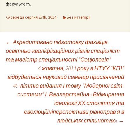
факультету.
середа серпня 27th, 2014
Без категорії
Post
←
Акредитовано підготовку фахівців
освітньо-кваліфікаційних рівнів спеціаліст
та магістр спеціальності “Соціологія”
navigation
4 жовтня, 2014 року в НТУУ “КПІ”
відбудеться науковий семінар присвячений
40-літтю видання І тому “Модерної світ-
системи” І. Валлерстайна «Відмирання
ідеології ХХ століття та
еволюційніперспективи рівноправ’я в
людських спільнотах»
→