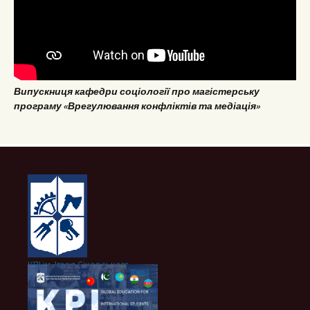
Випускниця кафедри соціології про магістерську
програму «Врегулювання конфліктів та медіація»
КПІ ім. Ігоря Сікорського