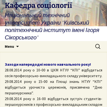
Skip
Кафедра соціології
to
Національний технічний
content
університет України "Київський
політехнічний інститут імені Ігоря
Сікорського"
Search
Menu
for:
Заходи напередодні нового навчального року!
28.08.2014 року о 10-00 в ЦКМ НТУУ “КПІ” відбудеться
сесія професорсько-викладацького складу університету.
29.08.2014 року о 15-00 на Площі знань НТУУ “КПІ”
відбудеться урочиста церемонія, присвячена “Дню
першокурсника”.
29.08.2014 року о 16-00 відбудеться зустріч студентів-
першокурсників з професорсько-викладацьким складом