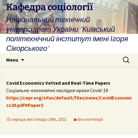
Skip
Кафедра соціології
to
Національний технічний
content
університет України "Київський
політехнічний інститут імені Ігоря
Сікорського"
Search
Menu
for:
Covid Economics Vetted and Real-Time Papers
Соціально-економічні наслідки кризи Covid-19
https://cepr.org/sites/default/files/news/CovidEconomi
cs20.pdf#Paper2
середа листопада 24th, 2021
Без категорії