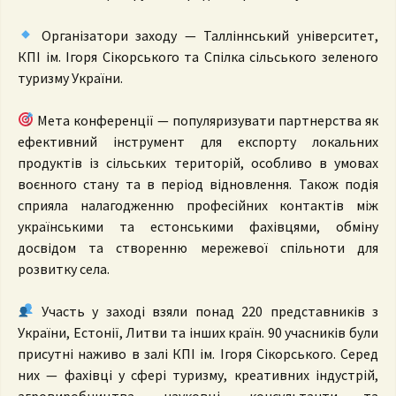
Організатори заходу — Талліннський університет,
КПІ ім. Ігоря Сікорського та Спілка сільського зеленого
туризму України.
Мета конференції — популяризувати партнерства як
ефективний інструмент для експорту локальних
продуктів із сільських територій, особливо в умовах
воєнного стану та в період відновлення. Також подія
сприяла налагодженню професійних контактів між
українськими та естонськими фахівцями, обміну
досвідом та створенню мережевої спільноти для
розвитку села.
Участь у заході взяли понад 220 представників з
України, Естонії, Литви та інших країн. 90 учасників були
присутні наживо в залі КПІ ім. Ігоря Сікорського. Серед
них — фахівці у сфері туризму, креативних індустрій,
агровиробництва, науковці, консультанти та