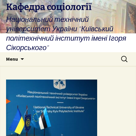
Skip
Кафедра соціології
to
Національний технічний
content
університет України "Київський
політехнічний інститут імені Ігоря
Сікорського"
Search
Menu
for: