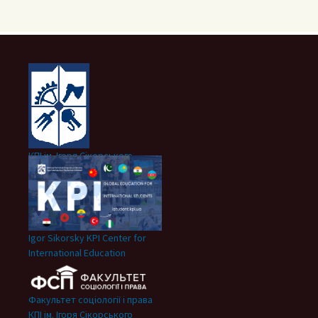
КПІ ім. Ігоря Сікорського
Igor Sikorsky KPI Center for
International Education
Факультет соціології і права
КПІ ім. Ігоря Сікорського