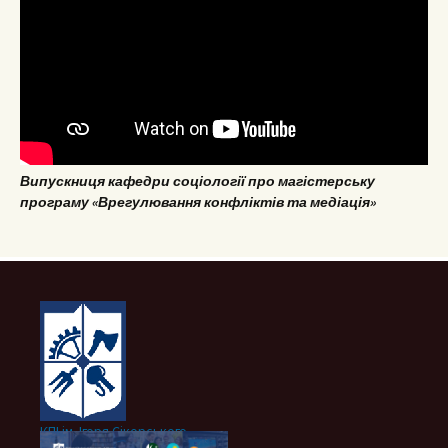
Випускниця кафедри соціології про магістерську
програму «Врегулювання конфліктів та медіація»
КПІ ім. Ігоря Сікорського