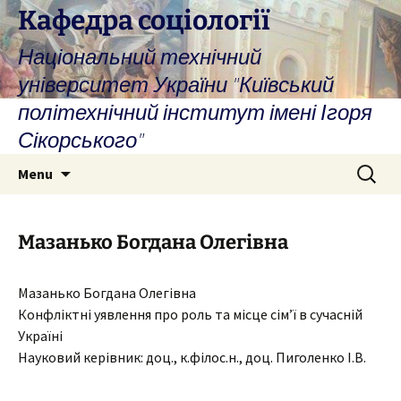
Skip
Кафедра соціології
to
Національний технічний
content
університет України "Київський
політехнічний інститут імені Ігоря
Сікорського"
Search
Menu
for:
Мазанько Богдана Олегівна
Мазанько Богдана Олегівна
Конфліктні уявлення про роль та місце сім’ї в сучасній
Україні
Науковий керівник: доц., к.філос.н., доц. Пиголенко І.В.