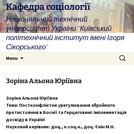
Skip
Кафедра соціології
to
Національний технічний
content
університет України "Київський
політехнічний інститут імені Ігоря
Сікорського"
Search
Menu
for:
Зоріна Альона Юріївна
Зоріна Альона Юріївна
Тема:
Постконфліктне урегулювання збройного
протистояння в Боснії та Герцеговині: імплементація
досвіду в Україні
Науковий керівник:
доц., к.соц.н., доц. Єнін М.Н.