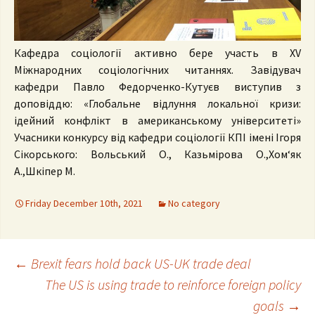
Кафедра соціології активно бере участь в XV
Міжнародних соціологічних читаннях. Завідувач
кафедри Павло Федорченко-Кутуєв виступив з
доповіддю: «Глобальне відлуння локальної кризи:
ідейний конфлікт в американському університеті»
Учасники конкурсу від кафедри соціології КПІ імені Ігоря
Сікорського: Вольський О., Казьмірова О.,Хом‘як
А.,Шкіпер М.
Friday December 10th, 2021
No category
Post
←
Brexit fears hold back US-UK trade deal
The US is using trade to reinforce foreign policy
goals
→