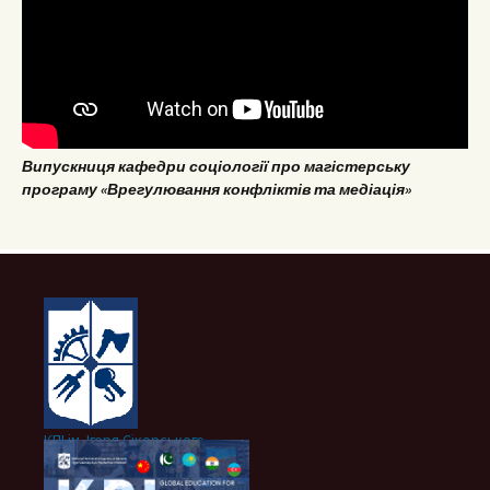
Випускниця кафедри соціології про магістерську
програму «Врегулювання конфліктів та медіація»
КПІ ім. Ігоря Сікорського