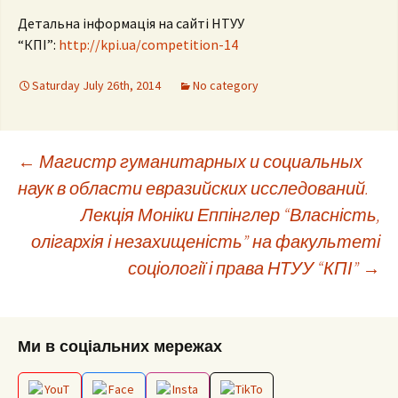
Детальна інформація на сайті НТУУ
“КПІ”:
http://kpi.ua/competition-14
Saturday July 26th, 2014
No category
Post
←
Магистр гуманитарных и социальных
наук в области евразийских исследований.
Лекція Моніки Еппінглер “Власність,
navigation
олігархія і незахищеність” на факультеті
соціології і права НТУУ “КПІ”
→
Ми в соціальних мережах