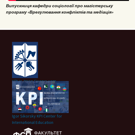
Випускниця кафедри соціології про магістерську
програму «Врегулювання конфліктів та медіація»
КПІ ім. Ігоря Сікорського
Igor Sikorsky KPI Center for
International Education