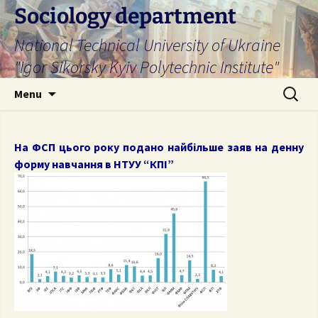
Skip
Sociology department
to
National Technical University of Ukraine
content
"Igor Sikorsky Kyiv Polytechnic Institute"
Search
Menu
for:
На ФСП цього року подано найбільше заяв на денну
форму навчання в НТУУ “КПІ”