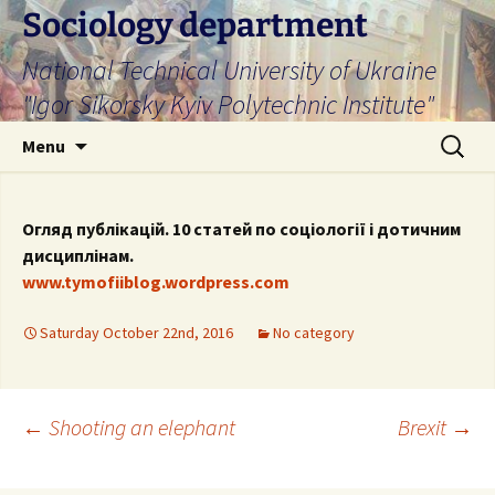
Skip
Sociology department
to
National Technical University of Ukraine
content
"Igor Sikorsky Kyiv Polytechnic Institute"
Search
Menu
for:
Огляд публікацій. 10 статей по соціології і дотичним
дисциплінам.
www.tymofiiblog.wordpress.com
Saturday October 22nd, 2016
No category
Post
←
Shooting an elephant
Brexit
→