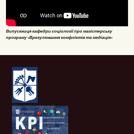
Випускниця кафедри соціології про магістерську
програму «Врегулювання конфліктів та медіація»
КПІ ім. Ігоря Сікорського