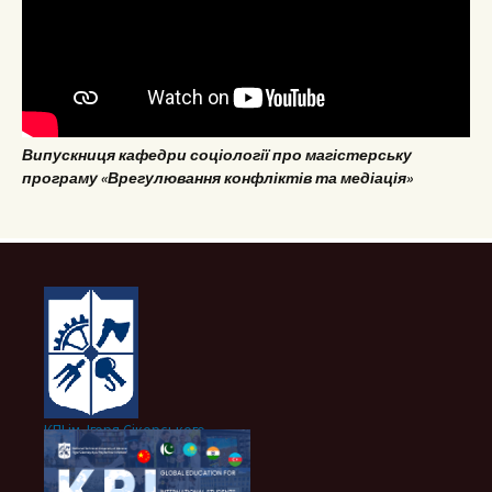
Випускниця кафедри соціології про магістерську
програму «Врегулювання конфліктів та медіація»
КПІ ім. Ігоря Сікорського