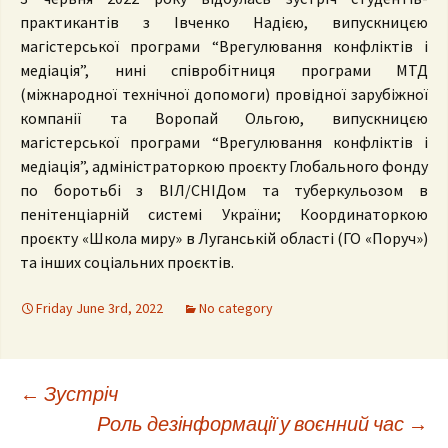
практикантів з Івченко Надією, випускницєю
магістерської програми “Врегулювання конфліктів і
медіація”, нині співробітниця програми МТД
(міжнародної технічної допомоги) провідної зарубіжної
компанії та Воропай Ольгою, випускницєю
магістерської програми “Врегулювання конфліктів і
медіація”, адміністраторкою проєкту Глобального фонду
по боротьбі з ВІЛ/СНІДом та туберкульозом в
пенітенціарній системі України; Координаторкою
проєкту «Школа миру» в Луганській області (ГО «Поруч»)
та інших соціальних проєктів.
Friday June 3rd, 2022
No category
Post
←
Зустріч
Роль дезінформації у воєнний час
→