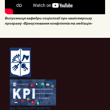
Випускниця кафедри соціології про магістерську
програму «Врегулювання конфліктів та медіація»
КПІ ім. Ігоря Сікорського
Igor Sikorsky KPI Center for