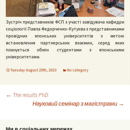
Зустріч представників ФСП з участі завідувача кафедри
соціології Павла Федорченко-Кутуєва з представниками
провідних японських університетів з метою
встановлення партнерських взаємин, серед яких
планується обмін студентами з японськими
університетами.
Tuesday August 29th, 2023
No category
Post
←
The results PhD
Науковий семінар з магістрами
→
navigation
Ми в соціальних мережах