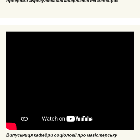
програми «Врегулювання конфліктів та медіація»
Випускниця кафедри соціології про магістерську