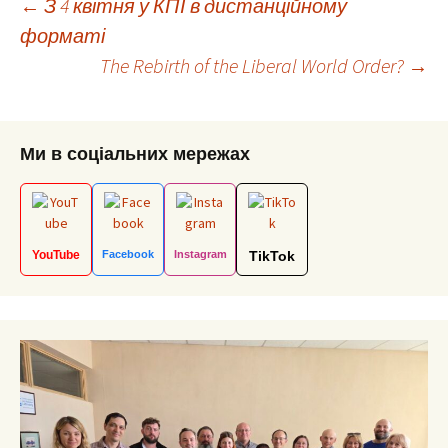
Post
←
З 4 квітня у КПІ в дистанційному
форматі
The Rebirth of the Liberal World Order?
→
navigation
Ми в соціальних мережах
YouTube
Facebook
Instagram
TikTok