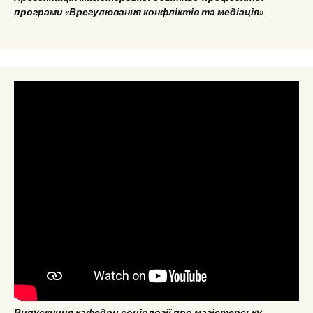
програми «Врегулювання конфліктів та медіація»
Випускниця кафедри соціології про магістерську