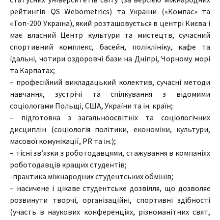
рейтингів QS Webometrics) та України («Компас» та
«Топ-200 Україна), який розташовується в центрі Києва і
має власний Центр культури та мистецтв, сучасний
спортивний комплекс, басейн, поліклініку, кафе та
їдальні, чотири оздоровчі бази на Дніпрі, Чорному морі
та Карпатах;
– професійний викладацький колектив, сучасні методи
навчання, зустрічі та спілкування з відомими
соціологами Польщі, США, України та ін. країн;
– підготовка з загальноосвітніх та соціологічних
дисциплін (соціологія політики, економіки, культури,
масової комунікації, PR та ін.);
– тісні зв’язки з роботодавцями, стажування в компаніях
роботодавців кращих студентів;
-практика міжнародних студентських обмінів;
– насичене і цікаве студентське дозвілля, що дозволяє
розвинути творчі, організаційні, спортивні здібності
(участь в наукових конференціях, різноманітних свят,