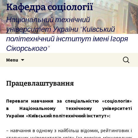
Skip
Кафедра соціології
to
Національний технічний
content
університет України "Київський
політехнічний інститут імені Ігоря
Сікорського"
Search
Menu
for:
Працевлаштування
Переваги навчання за спеціальністю «соціологія»
в
Національному технічному університеті
України
«Київський політехнічний інститут»:
– навчання в одному з найбільш відомих, рейтингових і
статусних університетів світу (за версією міжнародних