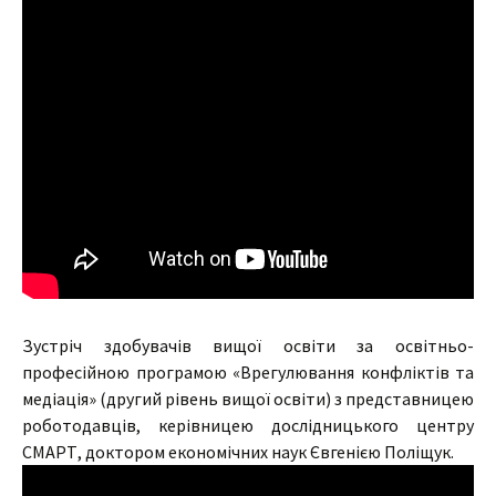
Зустріч здобувачів вищої освіти за освітньо-
професійною програмою «Врегулювання конфліктів та
медіація» (другий рівень вищої освіти) з представницею
роботодавців, керівницею дослідницького центру
СМАРТ, доктором економічних наук Євгенією Поліщук.