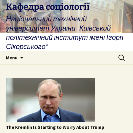
Skip
Кафедра соціології
to
Національний технічний
content
університет України "Київський
політехнічний інститут імені Ігоря
Сікорського"
Search
Menu
for:
The Kremlin Is Starting to Worry About Trump