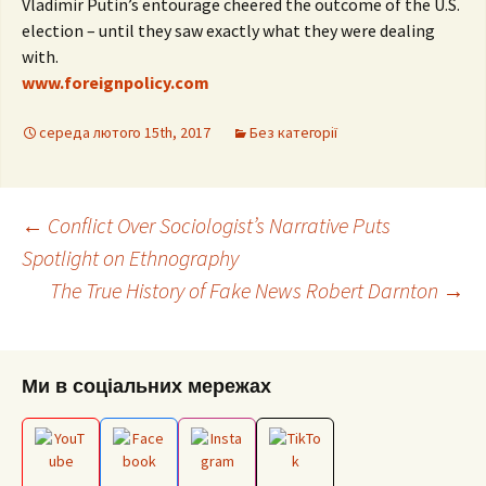
Vladimir Putin’s entourage cheered the outcome of the U.S.
election – until they saw exactly what they were dealing
with.
www.foreignpolicy.com
середа лютого 15th, 2017
Без категорії
Post
←
Conflict Over Sociologist’s Narrative Puts
Spotlight on Ethnography
The True History of Fake News Robert Darnton
→
navigation
Ми в соціальних мережах