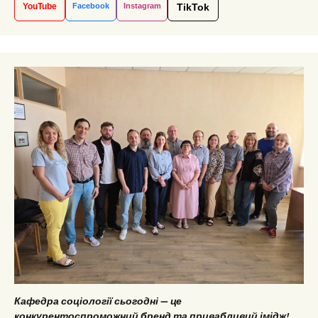
YouTube
Facebook
Instagram
TikTok
Кафедра соціології сьогодні — це
конкурентоспроможний бренд та привабливий імідж!