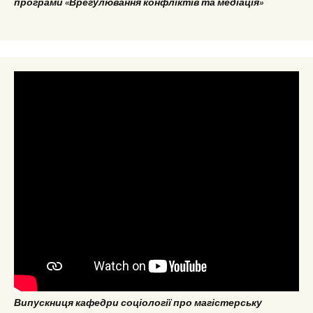
програми «Врегулювання конфліктів та медіація»
Випускниця кафедри соціології про магістерську