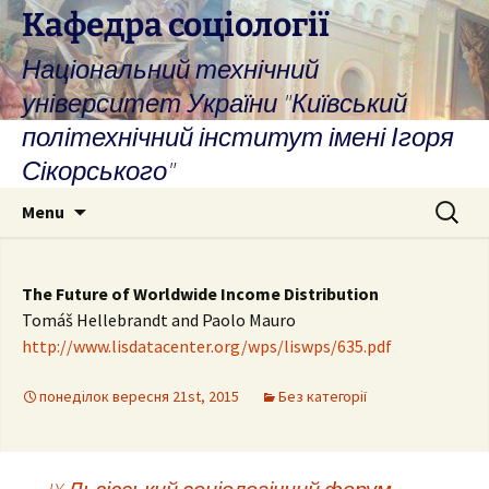
Skip
Кафедра соціології
to
Національний технічний
content
університет України "Київський
політехнічний інститут імені Ігоря
Сікорського"
Search
Menu
for:
The Future of Worldwide Income Distribution
Tomáš Hellebrandt and Paolo Mauro
http://www.lisdatacenter.org/wps/liswps/635.pdf
понеділок вересня 21st, 2015
Без категорії