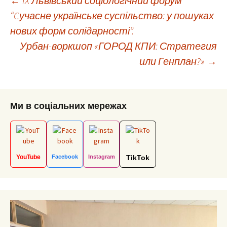
Post
←
IX Львівський соціологічний форум
“Cучасне українське суспільство: у пошуках
нових форм солідарності”.
navigation
Урбан-воркшоп «ГОРОД КПИ: Стратегия
или Генплан?»
→
Ми в соціальних мережах
YouTube
Facebook
Instagram
TikTok