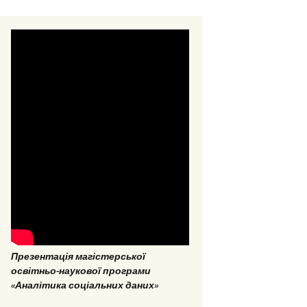
стерські та
омні роботи 2018
стерські та
омні роботи 2017
Презентація магістерської
ОПП «Врегулювання
освітньо-наукової програми
конфліктів та медіація»
«Аналітика соціальних даних»