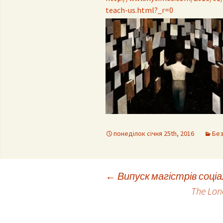
teach-us.html?_r=0
Контак
Положення про
комісі
кафедру
Профе
випус
День 
понеділок січня 25th, 2016
Без
Post
←
Випуск магістрів соціа
The Lon
navigation