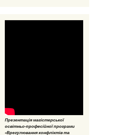
ОНП “Аналітика
соціальних даних”
ОПП «Врегулювання
конфліктів та медіація»
ОНП “Аналітика
соціальних даних”
Презентація магістерської
освітньо-професійної програми
«Врегулювання конфліктів та