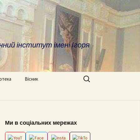
чний інститут імені Ігоря
Search
іотека
Вісник
for:
ратура
Про вісник
дичні матеріали
ОПП «Врегулювання
Вимоги до оформлення
конфліктів та медіація»
статей
сні посилання та
Ми в соціальних мережах
отека
ОНП “Аналітика
Редакційна колегія
соціальних даних”
іфікаційні роботи
Архів номерів