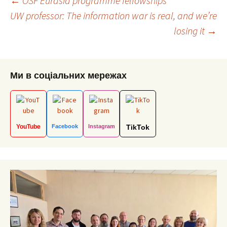
Post
←
OSF Eurasia programme fellowships
UW professor: The information war is real, and we’re
losing it
→
navigation
Ми в соціальних мережах
YouTube
Facebook
Instagram
TikTok