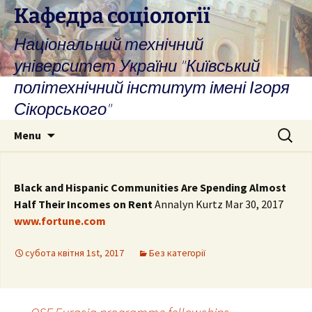
Skip
Кафедра соціології
to
Національний технічний
content
університет України "Київський
політехнічний інститут імені Ігоря
Сікорського"
Search
Menu
for:
Black and Hispanic Communities Are Spending Almost
Half Their Incomes on Rent
Annalyn Kurtz Mar 30, 2017
www.fortune.com
субота квітня 1st, 2017
Без категорії