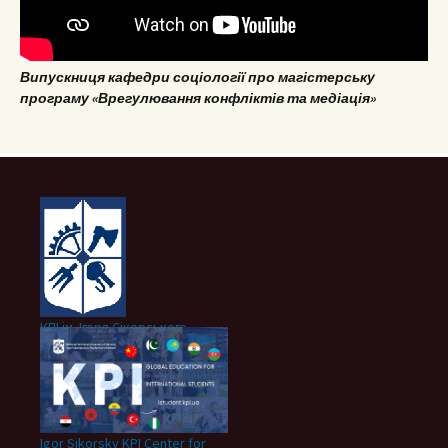
Випускниця кафедри соціології про магістерську
програму «Врегулювання конфліктів та медіація»
КПІ ім. Ігоря Сікорського
Igor Sikorsky KPI Center for