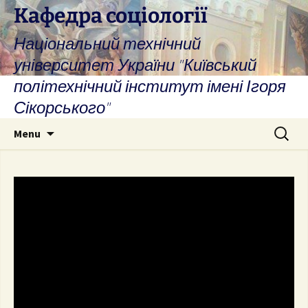
Skip
Кафедра соціології
to
Національний технічний
content
університет України "Київський
політехнічний інститут імені Ігоря
Сікорського"
Search
Menu
for: