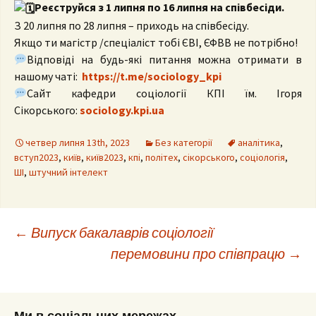
Реєструйся з 1 липня по 16 липня на співбесіди.
З 20 липня по 28 липня – приходь на співбесіду.
Якщо ти магістр /спеціаліст тобі ЄВІ, ЄФВВ не потрібно!
Відповіді на будь-які питання можна отримати в
нашому чаті:
https://t.me/sociology_kpi
Сайт кафедри соціології КПІ їм. Ігоря
Сікорського:
sociology.kpi.ua
четвер липня 13th, 2023
Без категорії
аналітика
,
вступ2023
,
київ
,
київ2023
,
кпі
,
політех
,
сікорського
,
соціологія
,
ШІ
,
штучний інтелект
Post
←
Випуск бакалаврів соціології
перемовини про співпрацю
→
navigation