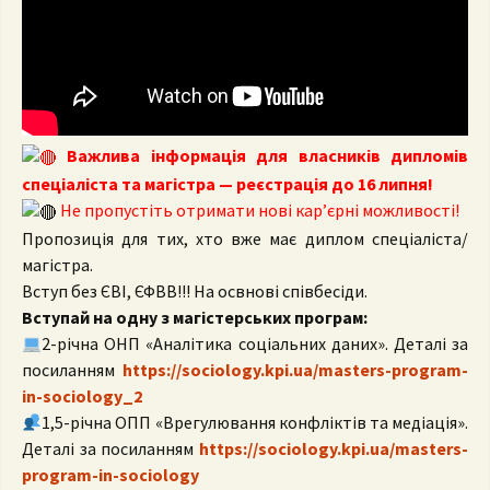
Важлива інформація для власників дипломів
спеціаліста та магістра — реєстрація до 16 липня!
Не пропустіть отримати нові кар’єрні можливості!
Пропозиція для тих, хто вже має диплом спеціаліста/
магістра.
Вступ без ЄВІ, ЄФВВ!!! На освнові співбесіди.
Вступай на одну з магістерських програм:
2-річна ОНП «Аналітика соціальних даних». Деталі за
посиланням
https://sociology.kpi.ua/masters-program-
in-sociology_2
1,5-річна ОПП «Врегулювання конфліктів та медіація».
Деталі за посиланням
https://sociology.kpi.ua/masters-
program-in-sociology